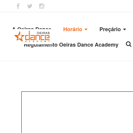
A Oeiras Dance
Horário
Preçário
Regulamento Oeiras Dance Academy