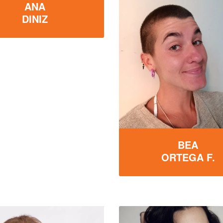
ANA
DINIZ
BEA
ORTEGA F.