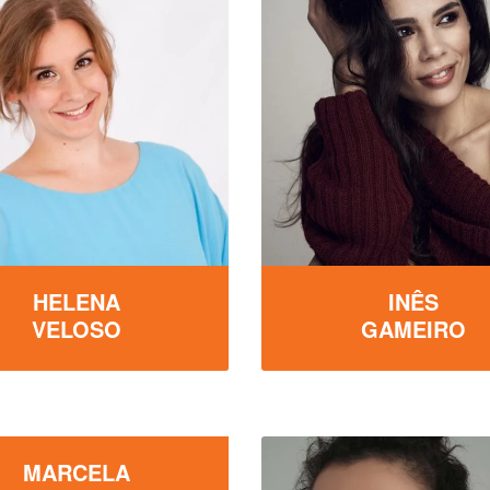
HELENA
INÊS
VELOSO
GAMEIRO
MARCELA