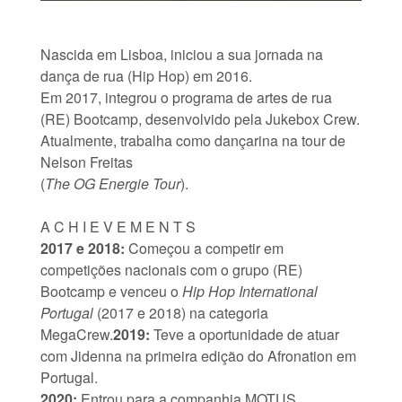
Nascida em Lisboa, iniciou a sua jornada na
dança de rua (Hip Hop) em 2016.
Em 2017, integrou o programa de artes de rua
(RE) Bootcamp, desenvolvido pela Jukebox Crew.
Atualmente, trabalha como dançarina na tour de
Nelson Freitas
(
The OG Energie Tour
).
A C H I E V E M E N T S
2017 e 2018:
Começou a competir em
competições nacionais com o grupo (RE)
Bootcamp e venceu o
Hip Hop International
Portugal
(2017 e 2018) na categoria
MegaCrew.
2019:
Teve a oportunidade de atuar
com Jidenna na primeira edição do Afronation em
Portugal.
2020:
Entrou para a companhia MOTUS,