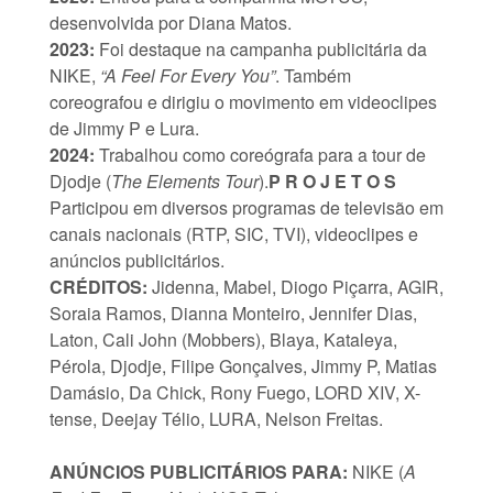
desenvolvida por Diana Matos.
2023:
Foi destaque na campanha publicitária da
NIKE,
“A Feel For Every You”
. Também
coreografou e dirigiu o movimento em videoclipes
de Jimmy P e Lura.
2024:
Trabalhou como coreógrafa para a tour de
Djodje (
The Elements Tour
).
P R O J E T O S
Participou em diversos programas de televisão em
canais nacionais (RTP, SIC, TVI), videoclipes e
anúncios publicitários.
CRÉDITOS:
Jidenna, Mabel, Diogo Piçarra, AGIR,
Soraia Ramos, Dianna Monteiro, Jennifer Dias,
Laton, Cali John (Mobbers), Blaya, Kataleya,
Pérola, Djodje, Filipe Gonçalves, Jimmy P, Matias
Damásio, Da Chick, Rony Fuego, LORD XIV, X-
tense, Deejay Télio, LURA, Nelson Freitas.
ANÚNCIOS PUBLICITÁRIOS PARA:
NIKE (
A