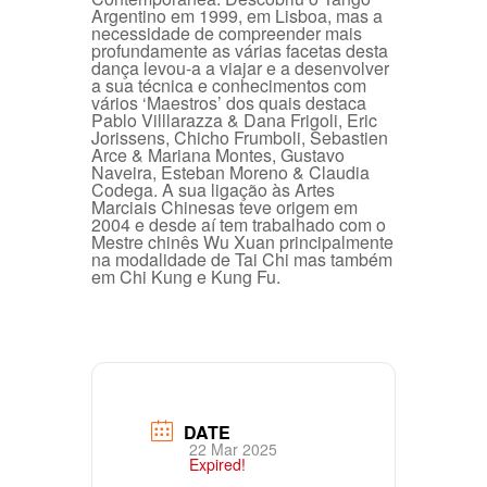
Argentino em 1999, em Lisboa, mas a
necessidade de compreender mais
profundamente as várias facetas desta
dança levou-a a viajar e a desenvolver
a sua técnica e conhecimentos com
vários ‘Maestros’ dos quais destaca
Pablo Villlarazza & Dana Frigoli, Eric
Jorissens, Chicho Frumboli, Sebastien
Arce & Mariana Montes, Gustavo
Naveira, Esteban Moreno & Claudia
Codega. A sua ligação às Artes
Marciais Chinesas teve origem em
2004 e desde aí tem trabalhado com o
Mestre chinês Wu Xuan principalmente
na modalidade de Tai Chi mas também
em Chi Kung e Kung Fu.
DATE
22 Mar 2025
Expired!