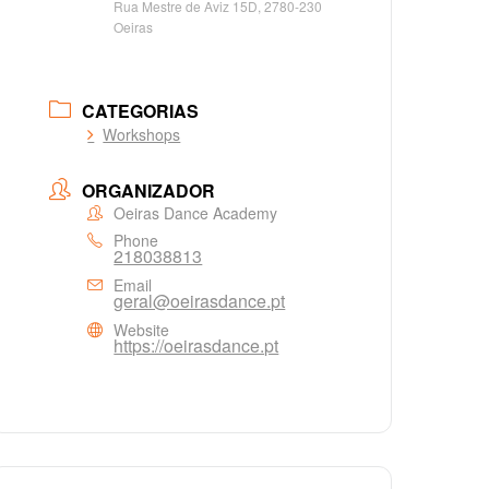
Rua Mestre de Aviz 15D, 2780-230
Oeiras
CATEGORIAS
Workshops
ORGANIZADOR
Oeiras Dance Academy
Phone
218038813
Email
geral@oeirasdance.pt
Website
https://oeirasdance.pt