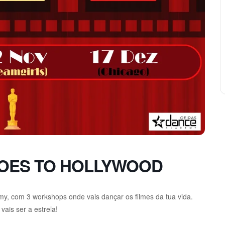
GOES TO HOLLYWOOD
, com 3 workshops onde vais dançar os filmes da tua vida.
vais ser a estrela!