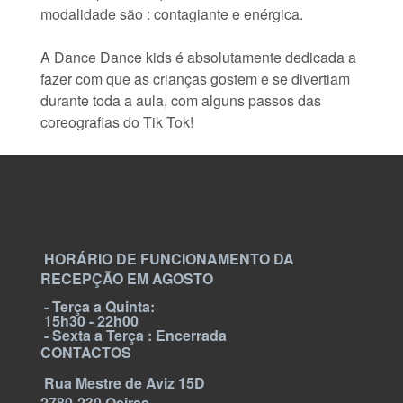
modalidade são : contagiante e enérgica.
A Dance Dance kids é absolutamente dedicada a
fazer com que as crianças gostem e se divertiam
durante toda a aula, com alguns passos das
coreografias do Tik Tok!
HORÁRIO DE FUNCIONAMENTO DA
RECEPÇÃO EM AGOSTO
- Terça a Quinta:
15h30 - 22h00
- Sexta a Terça : Encerrada
CONTACTOS
Rua Mestre de Aviz 15D
2780-230 Oeiras